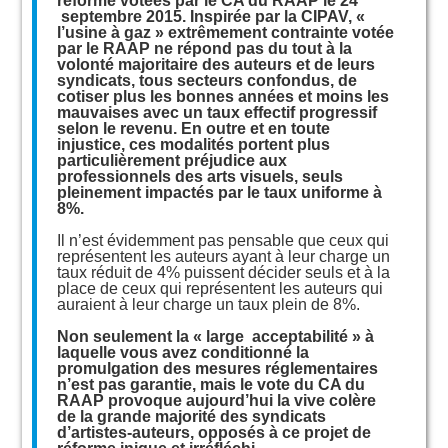
réforme votées par le CA du RAAP le 24
septembre 2015. Inspirée par la CIPAV, «
l’usine à gaz » extrêmement contrainte votée
par le RAAP ne répond pas du tout à la
volonté majoritaire des auteurs et de leurs
syndicats, tous secteurs confondus, de
cotiser plus les bonnes années et moins les
mauvaises avec un taux effectif progressif
selon le revenu. En outre et en toute
injustice, ces modalités portent plus
particulièrement préjudice aux
professionnels des arts visuels, seuls
pleinement impactés par le taux uniforme à
8%.
Il n’est évidemment pas pensable que ceux qui
représentent les auteurs ayant à leur charge un
taux réduit de 4% puissent décider seuls et à la
place de ceux qui représentent les auteurs qui
auraient à leur charge un taux plein de 8%.
Non seulement la « large acceptabilité » à
laquelle vous avez conditionné la
promulgation des mesures réglementaires
n’est pas garantie, mais le vote du CA du
RAAP provoque aujourd’hui la vive colère
de la grande majorité des syndicats
d’artistes-auteurs, opposés à ce projet de