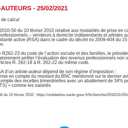
-AUTEURS - 25/02/2021
 de calcul
010-50 du 10 février 2010 relative aux modalités de prise en 
professionnels – vendeurs à domicile indépendants et artistes au
idarité active (RSA) dans le cadre du décret no 2009-404 du 15 a
ve.
le R262-23 du code de l’action sociale et des familles, le préside
atoirement arrêter l’évaluation des revenus professionnels non s
rticles R. 262-18 à R. 262-22 du même code.
A d’un artiste-auteur dépend de son régime d’imposition :
prise en compte du montant du BNC mentionné sur le dernier avi
ompte des recettes trimestrielles avec un abattement de 34% po
 (TS) > comme les salariés
 du 10 février 2010
:
https://solidarites-sante.gouv.fr/fichiers/bo/2010/10-