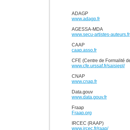
ADAGP
www.adagp.fr
AGESSA-MDA
www.secu-artistes-auteurs.fr
CAAP
caap.asso.fr
CFE (Centre de Formalité de
www.cfe.urssaf.fr/saisiepl/
CNAP
www.cnap.fr
Data.gouv
www.data.gouv.fr
Fraap
Fraap.org
IRCEC (RAAP)
www.ircec.fr/raap/