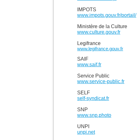
IMPOTS
www.impots.gouv.fr/portail/
Ministère de la Culture
www.culture.gouv.fr
Legifrance
www.legifrance.gouv.fr
SAIF
www.saif.fr
Service Public
www.service-public.fr
SELF
self-syndicat.fr
SNP
www.snp.photo
UNPI
unpi.net